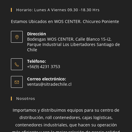
Horario: Lunes A Viernes 09.30 -18.30 Hrs
Estamos Ubicados en WOS CENTER. Chicureo Poniente
Dirección
Bodesgas WOS CENTER, Calle Blanco 15-i2,
Parque Industrial Los Libertadores Santiago de
Chile
Teléfono:
+56(9) 4231 3753
Se
Correo electrónico:
abre
Se
ventas@sitradechile.cl
en
abre
en
tu
Nosotros
tu
aplicación
aplicación
Importamos y distribuimos equipos para su centro de
distribución, roll contenedores, cajas logísticas,
contenedores industriales, que hacen su operación