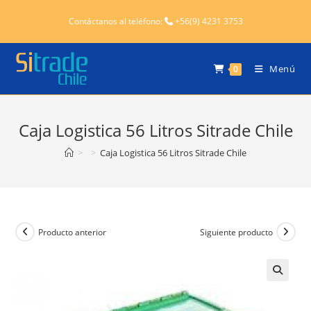
Ir
Contáctanos al teléfono:
+56(9) 4231 3753
al
contenido
Menú
0
Caja Logistica 56 Litros Sitrade Chile
>
>
Caja Logistica 56 Litros Sitrade Chile
Producto anterior
Siguiente producto