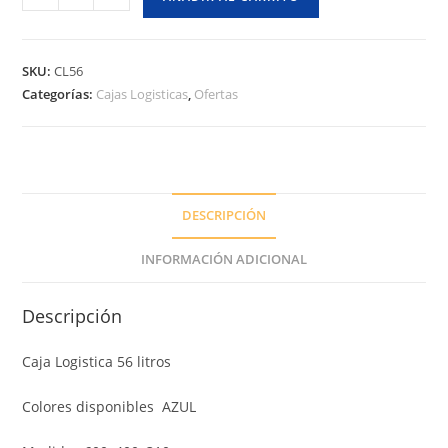
Logistica
56
Litros
SKU:
CL56
Sitrade
Categorías:
Cajas Logisticas
,
Ofertas
Chile
cantidad
DESCRIPCIÓN
INFORMACIÓN ADICIONAL
Descripción
Caja Logistica 56 litros
Colores disponibles AZUL