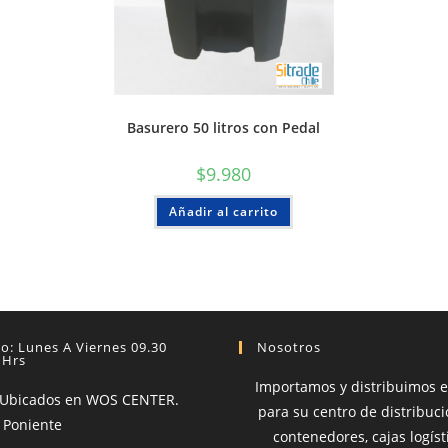
Basurero 50 litros con Pedal
$
9.980
Añadir al carrito
o: Lunes A Viernes 09.30
Nosotros
 Hrs
Importamos y distribuimos 
 Ubicados en WOS CENTER.
para su centro de distribució
 Poniente
contenedores, cajas logíst