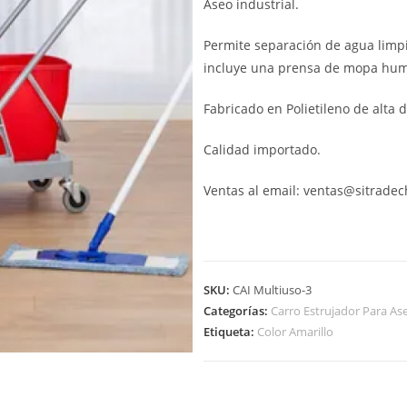
Aseo industrial.
Permite separación de agua limp
incluye una prensa de mopa hu
Fabricado en Polietileno de alta 
Calidad importado.
Ventas al email: ventas@sitradec
SKU:
CAI Multiuso-3
Categorías:
Carro Estrujador Para Ase
Etiqueta:
Color Amarillo