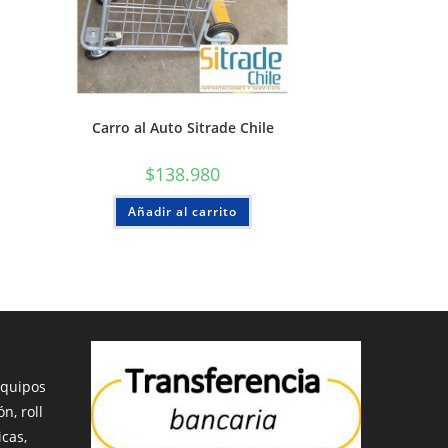
Carro al Auto Sitrade Chile
$
138.980
Añadir al carrito
equipos
n, roll
icas,