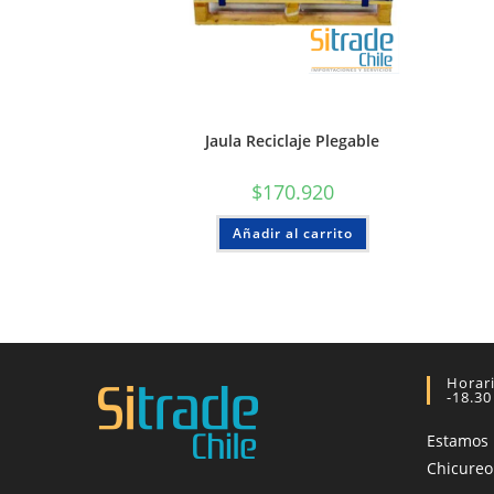
Jaula Reciclaje Plegable
$
170.920
Añadir al carrito
Horari
-18.30
Estamos
Chicureo