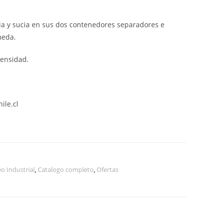
ia y sucia en sus dos contenedores separadores e
meda.
densidad.
hile.cl
o Industrial
,
Catalogo completo
,
Ofertas