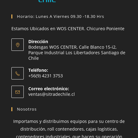
Horario: Lunes A Viernes 09.30 -18.30 Hrs
Estamos Ubicados en WOS CENTER. Chicureo Poniente
Dirección
Bodesgas WOS CENTER, Calle Blanco 15-i2,
Parque Industrial Los Libertadores Santiago de
Chile
Teléfono:
+56(9) 4231 3753
Se
Correo electrónico:
abre
Se
ventas@sitradechile.cl
en
abre
en
tu
Nosotros
tu
aplicación
aplicación
Importamos y distribuimos equipos para su centro de
distribución, roll contenedores, cajas logísticas,
contenedores industriales, que hacen su operación