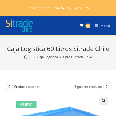
Ir
Contáctanos al teléfono:
+56(9) 4231 3753
al
contenido
Menú
0
Caja Logistica 60 Litros Sitrade Chile
>
>
Caja Logistica 60 Litros Sitrade Chile
Producto anterior
Siguiente producto
¡OFERTA!