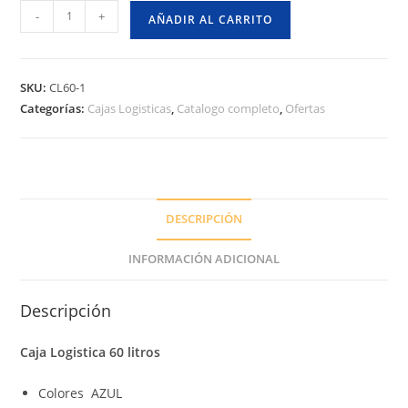
Caja
-
+
AÑADIR AL CARRITO
Logistica
60
Litros
SKU:
CL60-1
Sitrade
Categorías:
Cajas Logisticas
,
Catalogo completo
,
Ofertas
Chile
cantidad
DESCRIPCIÓN
INFORMACIÓN ADICIONAL
Descripción
Caja Logistica 60 litros
Colores AZUL