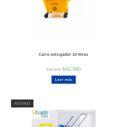
Carro estrujador 33 litros
$
42.980
$
45.890
Leer más
AGOTADO