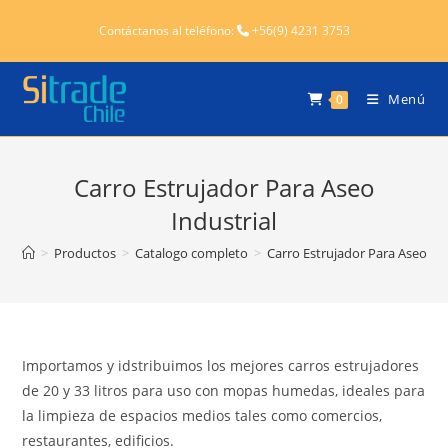
Ir
Contáctanos al teléfono:
+56(9) 4231 3753
al
contenido
Menú
0
Carro Estrujador Para Aseo
Industrial
>
Productos
>
Catalogo completo
>
Carro Estrujador Para Aseo Ind
Importamos y idstribuimos los mejores carros estrujadores
de 20 y 33 litros para uso con mopas humedas, ideales para
la limpieza de espacios medios tales como comercios,
restaurantes, edificios.