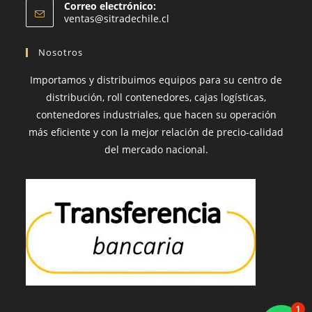
Correo electrónico:
abre
Se
ventas@sitradechile.cl
en
abre
en
tu
Nosotros
tu
aplicación
aplicación
Importamos y distribuimos equipos para su centro de
distribución, roll contenedores, cajas logísticas,
contenedores industriales, que hacen su operación
más eficiente y con la mejor relación de precio-calidad
del mercado nacional.
1