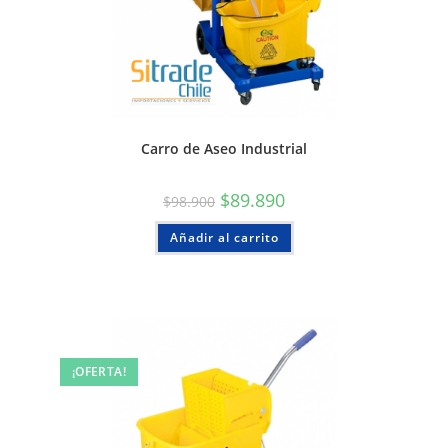
Carro de Aseo Industrial
$
89.890
$
98.900
Añadir al carrito
¡OFERTA!