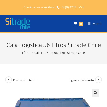
Ir
Contáctanos al teléfono:
+56(9) 4231 3753
al
contenido
Menú
0
Caja Logistica 56 Litros Sitrade Chile
>
>
Caja Logistica 56 Litros Sitrade Chile
Producto anterior
Siguiente producto