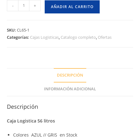
Caja
-
+
AÑADIR AL CARRITO
Logistica
56
Litros
SKU:
CL65-1
Sitrade
Categorías:
Cajas Logisticas
,
Catalogo completo
,
Ofertas
Chile
cantidad
DESCRIPCIÓN
INFORMACIÓN ADICIONAL
Descripción
Caja Logistica 56 litros
Colores AZUL // GRIS en Stock