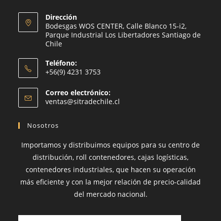
Dirección
Bodesgas WOS CENTER, Calle Blanco 15-i2,
Parque Industrial Los Libertadores Santiago de
Chile
Teléfono:
+56(9) 4231 3753
Se
Correo electrónico:
abre
Se
ventas@sitradechile.cl
en
abre
en
tu
Nosotros
tu
aplicación
aplicación
Importamos y distribuimos equipos para su centro de
distribución, roll contenedores, cajas logísticas,
contenedores industriales, que hacen su operación
más eficiente y con la mejor relación de precio-calidad
del mercado nacional.