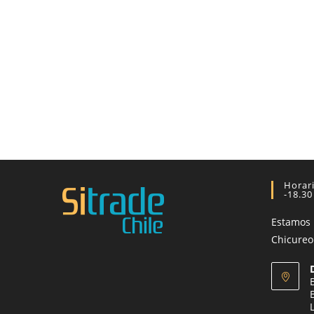
Horari
-18.30
Estamos
Chicureo