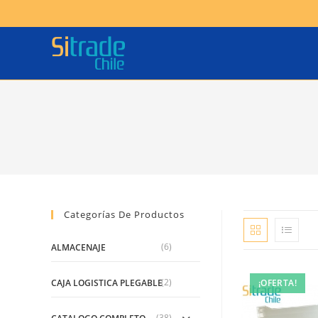
Ir
al
contenido
Categorías De Productos
(6)
ALMACENAJE
(2)
¡OFERTA!
CAJA LOGISTICA PLEGABLE
(38)