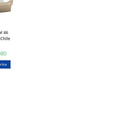
al 46
 Chile
980
rito