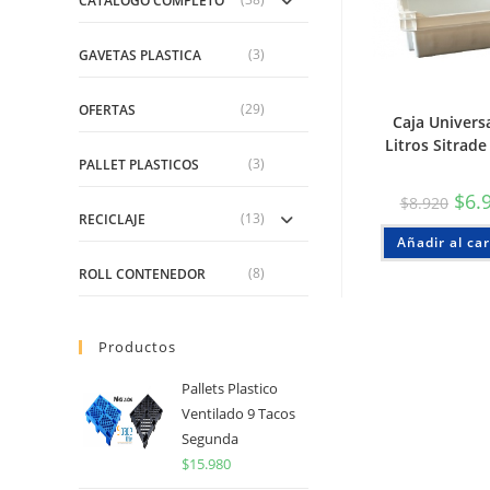
CATALOGO COMPLETO
(3)
GAVETAS PLASTICA
(29)
OFERTAS
Caja Univers
Litros Sitrade
(3)
PALLET PLASTICOS
$
6.
$
8.920
(13)
RECICLAJE
Añadir al car
(8)
ROLL CONTENEDOR
Productos
Pallets Plastico
Ventilado 9 Tacos
Segunda
$
15.980