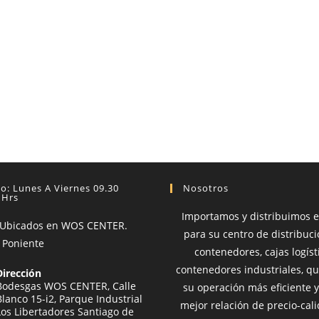
o: Lunes A Viernes 09.30
Nosotros
 Hrs
Importamos y distribuimos 
 Ubicados en WOS CENTER.
para su centro de distribució
 Poniente
contenedores, cajas logíst
contenedores industriales, q
Dirección
Bodesgas WOS CENTER, Calle
su operación más eficiente y
Blanco 15-i2, Parque Industrial
mejor relación de precio-cal
Los Libertadores Santiago de