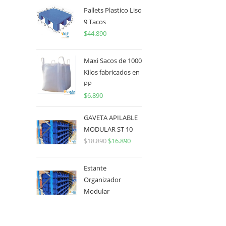
Pallets Plastico Liso
9 Tacos
$
44.890
Maxi Sacos de 1000
Kilos fabricados en
PP
$
6.890
GAVETA APILABLE
MODULAR ST 10
$
18.890
$
16.890
Estante
Organizador
Modular