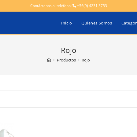
Contáctanos al teléfono:
+56(9) 4231 3753
Inicio
Quienes Somos
Categor
Rojo
>
Productos
>
Rojo