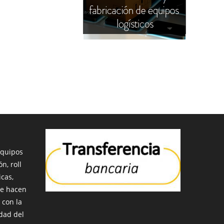
equipos
n, roll
icas,
ue hacen
 con la
idad del