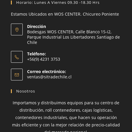
Horario: Lunes A Viernes 09.30 -18.30 Hrs
Estamos Ubicados en WOS CENTER. Chicureo Poniente
Dirección
Bodesgas WOS CENTER, Calle Blanco 15-i2,
Parque Industrial Los Libertadores Santiago de
Chile
Teléfono:
+56(9) 4231 3753
Se
Correo electrónico:
abre
Se
ventas@sitradechile.cl
en
abre
en
tu
Nosotros
tu
aplicación
aplicación
Importamos y distribuimos equipos para su centro de
distribución, roll contenedores, cajas logísticas,
contenedores industriales, que hacen su operación
más eficiente y con la mejor relación de precio-calidad