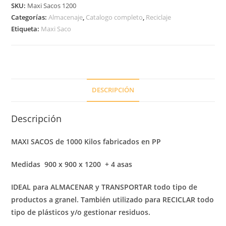
1000
SKU:
Maxi Sacos 1200
Kilos
Categorías:
Almacenaje
,
Catalogo completo
,
Reciclaje
fabricados
Etiqueta:
Maxi Saco
en
PP
cantidad
DESCRIPCIÓN
Descripción
MAXI SACOS de 1000 Kilos fabricados en PP
Medidas 900 x 900 x 1200 + 4 asas
IDEAL
para
ALMACENAR
y TRANSPORTAR todo tipo de
productos
a granel
.
T
ambién utilizado
para
RECICLAR
todo
tipo de plásticos y/o gestionar
residuos
.