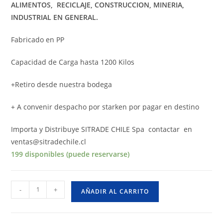
ALIMENTOS,
RECICLAJE, CONSTRUCCION, MINERIA,
INDUSTRIAL EN GENERAL.
Fabricado en PP
Capacidad de Carga hasta 1200 Kilos
+Retiro desde nuestra bodega
+ A convenir despacho por starken por pagar en destino
Importa y Distribuye SITRADE CHILE Spa contactar en
ventas@sitradechile.cl
199 disponibles (puede reservarse)
Maxi
-
+
AÑADIR AL CARRITO
Sacos
de