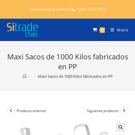
Ir
Contáctanos al teléfono:
+56(9) 4231 3753
al
contenido
Menú
0
Maxi Sacos de 1000 Kilos fabricados
en PP
>
>
Maxi Sacos de 1000 Kilos fabricados en PP
Producto anterior
Siguiente producto