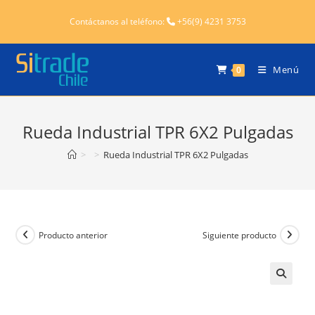
Ir
Contáctanos al teléfono:
+56(9) 4231 3753
al
contenido
Menú
0
Rueda Industrial TPR 6X2 Pulgadas
>
>
Rueda Industrial TPR 6X2 Pulgadas
Producto anterior
Siguiente producto