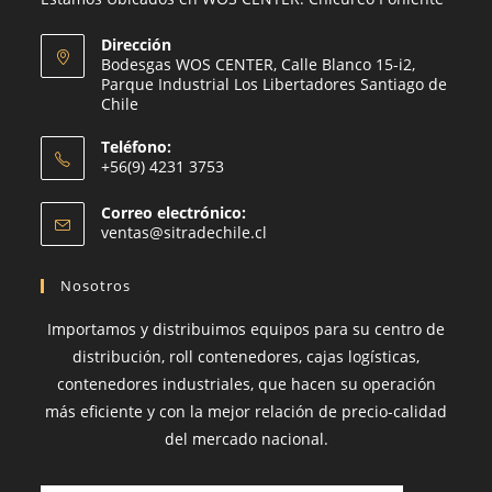
Dirección
Bodesgas WOS CENTER, Calle Blanco 15-i2,
Parque Industrial Los Libertadores Santiago de
Chile
Teléfono:
+56(9) 4231 3753
Se
Correo electrónico:
abre
Se
ventas@sitradechile.cl
en
abre
en
tu
Nosotros
tu
aplicación
aplicación
Importamos y distribuimos equipos para su centro de
distribución, roll contenedores, cajas logísticas,
contenedores industriales, que hacen su operación
más eficiente y con la mejor relación de precio-calidad
del mercado nacional.