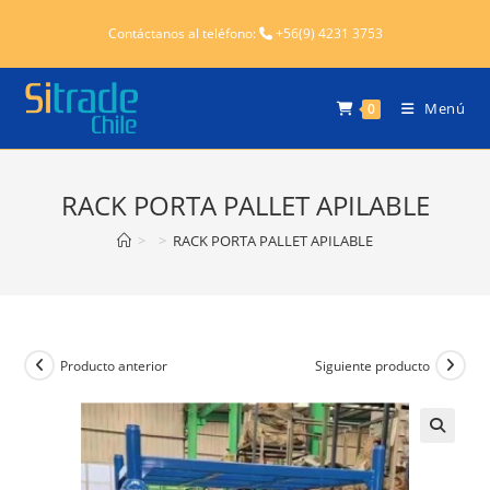
Ir
Contáctanos al teléfono:
+56(9) 4231 3753
al
contenido
Menú
0
RACK PORTA PALLET APILABLE
>
>
RACK PORTA PALLET APILABLE
Producto anterior
Siguiente producto