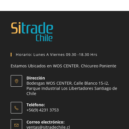
Horario: Lunes A Viernes 09.30 -18.30 Hrs
Estamos Ubicados en WOS CENTER. Chicureo Poniente
Dirección
Bodesgas WOS CENTER, Calle Blanco 15-i2,
Parque Industrial Los Libertadores Santiago de
Chile
Teléfono:
+56(9) 4231 3753
Se
Correo electrónico:
abre
Se
ventas@sitradechile.cl