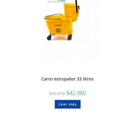
Carro estrujador 33 litros
$
42.980
$
45.890
Leer más