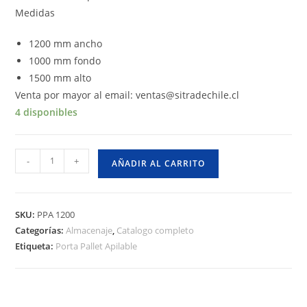
Medidas
1200 mm ancho
1000 mm fondo
1500 mm alto
Venta por mayor al email: ventas@sitradechile.cl
4 disponibles
RACK
-
+
AÑADIR AL CARRITO
PORTA
PALLET
APILABLE
SKU:
PPA 1200
cantidad
Categorías:
Almacenaje
,
Catalogo completo
Etiqueta:
Porta Pallet Apilable