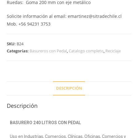
Ruedas: Goma 200 mm con eje metálico
Solicite información al email: emartinez@sitradechile.cl
Mob. +56 94231 3753
SKU:
B24
Categorías:
Basureros con Pedal
,
Catalogo completo
,
Reciclaje
DESCRIPCIÓN
Descripción
BASURERO 240 LITROS CON PEDAL
Uso en Industrias, Comercios, Clínicas, Oficinas, Comercios y