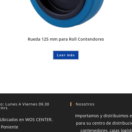
Rueda 125 mm para Roll Contendores
Leer más
o: Lunes A Viernes 09.30
Nosotros
 Hrs
Importamos y distribuimos 
 Ubicados en WOS CENTER.
para su centro de distribució
 Poniente
contenedores, cajas logíst