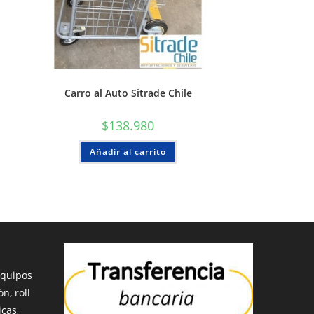
Carro al Auto Sitrade Chile
$
138.980
Añadir al carrito
equipos
n, roll
icas,