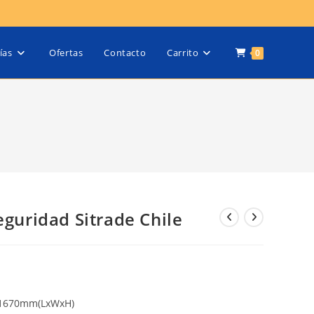
ías
Ofertas
Contacto
Carrito
0
guridad Sitrade Chile
5X1670mm(LxWxH)